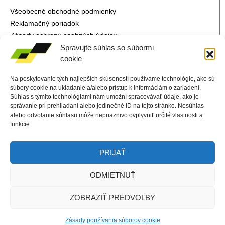
Všeobecné obchodné podmienky
Reklamačný poriadok
Zásady ochrany osobných údajov
Zásady používania súborov Cookie
Spravujte súhlas so súbormi
cookie
Fórum, návody a články…
Na poskytovanie tých najlepších skúseností používame technológie, ako sú
súbory cookie na ukladanie a/alebo prístup k informáciám o zariadení.
Súhlas s týmito technológiami nám umožní spracovávať údaje, ako je
správanie pri prehliadaní alebo jedinečné ID na tejto stránke. Nesúhlas
alebo odvolanie súhlasu môže nepriaznivo ovplyvniť určité vlastnosti a
funkcie.
PRIJAŤ
ODMIETNUŤ
ZOBRAZIŤ PREDVOĽBY
Copyright © 2026 Netbis s.r.o., stránku vytvoril a spravuje
Netbis
s.r.o.
Zásady používania súborov cookie