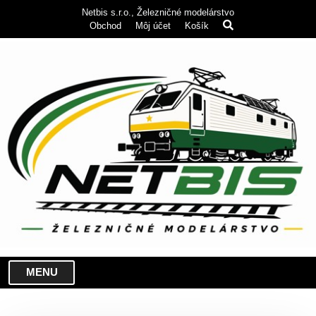
Netbis s.r.o., Železničné modelárstvo
Obchod
Môj účet
Košík
MENU